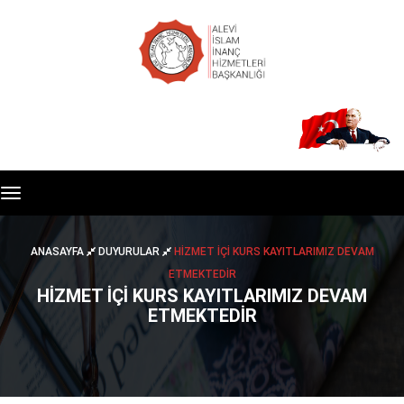
Toggle
navigation
ANASAYFA
DUYURULAR
HİZMET İÇİ KURS KAYITLARIMIZ DEVAM
ETMEKTEDİR
HİZMET İÇİ KURS KAYITLARIMIZ DEVAM
ETMEKTEDİR