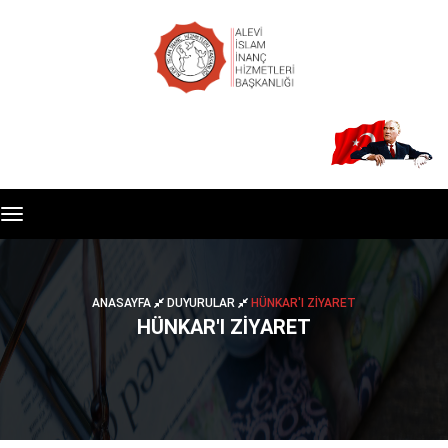
Toggle
navigation
ANASAYFA
DUYURULAR
HÜNKAR'I ZİYARET
HÜNKAR'I ZİYARET