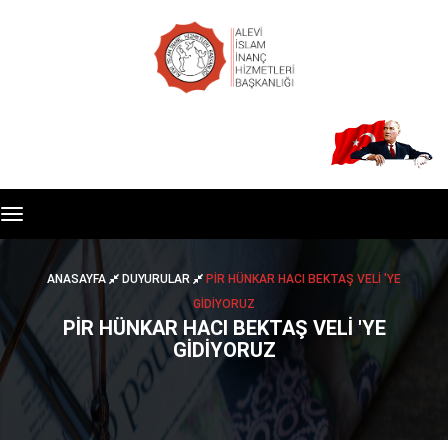
Toggle
navigation
ANASAYFA
DUYURULAR
PIR HÜNKAR HACI BEKTAŞ VELI 'YE
GIDIYORUZ
PIR HÜNKAR HACI BEKTAŞ VELI 'YE
GIDIYORUZ