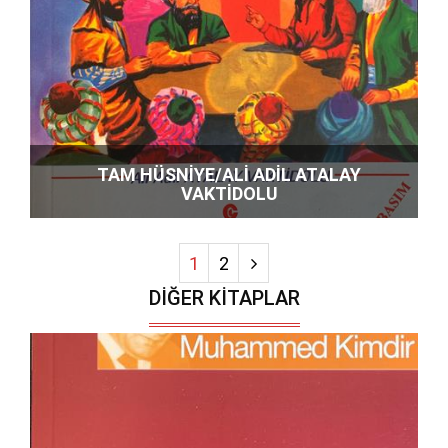
TAM HÜSNİYE/ALİ ADİL ATALAY
VAKTİDOLU
1
2
DIĞER KITAPLAR