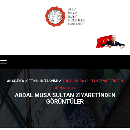
Toggle
navigation
ANASAYFA
ETKİNLİK TAKVİMİ
ABDAL MUSA SULTAN ZİYARETİNDEN
GÖRÜNTÜLER
ABDAL MUSA SULTAN ZİYARETİNDEN
GÖRÜNTÜLER