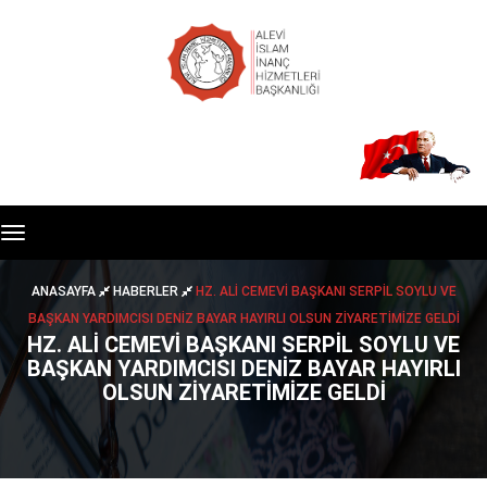
Toggle
navigation
ANASAYFA
HABERLER
HZ. ALİ CEMEVİ BAŞKANI SERPİL SOYLU VE
BAŞKAN YARDIMCISI DENİZ BAYAR HAYIRLI OLSUN ZİYARETİMİZE GELDİ
HZ. ALİ CEMEVİ BAŞKANI SERPİL SOYLU VE
BAŞKAN YARDIMCISI DENİZ BAYAR HAYIRLI
OLSUN ZİYARETİMİZE GELDİ