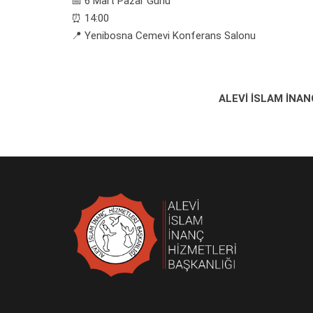
📅 6 Mart Pazar Günü
⏰ 14:00
📍 Yenibosna Cemevi Konferans Salonu
ALEVİ İSLAM İNAN