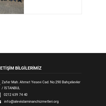
LETİŞİM BİLGİLERİMİZ
Zafer Mah. Ahmet Yesevi Cad. No:290 Bahçelievler
/ İSTANBUL
0212 639 74 40
info@aleviislaminanchizmetleri.org