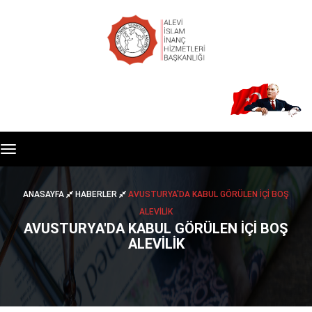
Toggle
navigation
ANASAYFA
HABERLER
AVUSTURYA'DA KABUL GÖRÜLEN İÇİ BOŞ
ALEVİLİK
AVUSTURYA'DA KABUL GÖRÜLEN İÇİ BOŞ
ALEVİLİK