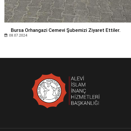
Bursa Orhangazi Cemevi Şubemizi Ziyaret Ettiler.
08.07.2024