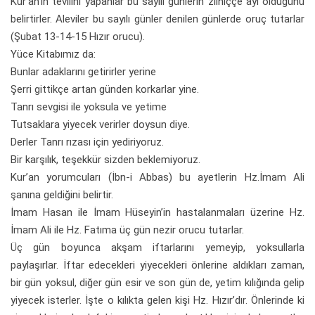
Kur’an’ın tevilini yapanlar bu sayılı günlerin zilhiççe ayı olduğunu
belirtirler. Aleviler bu sayılı günler denilen günlerde oruç tutarlar
(Şubat 13-14-15 Hızır orucu).
Yüce Kitabımız da:
Bunlar adaklarını getirirler yerine
Şerri gittikçe artan günden korkarlar yine.
Tanrı sevgisi ile yoksula ve yetime
Tutsaklara yiyecek verirler doysun diye.
Derler Tanrı rızası için yediriyoruz.
Bir karşılık, teşekkür sizden beklemiyoruz.
Kur’an yorumcuları (İbn-i Abbas) bu ayetlerin Hz.İmam Ali
şanına geldiğini belirtir.
İmam Hasan ile İmam Hüseyin’in hastalanmaları üzerine Hz.
İmam Ali ile Hz. Fatıma üç gün nezir orucu tutarlar.
Üç gün boyunca akşam iftarlarını yemeyip, yoksullarla
paylaşırlar. İftar edecekleri yiyecekleri önlerine aldıkları zaman,
bir gün yoksul, diğer gün esir ve son gün de, yetim kılığında gelip
yiyecek isterler. İşte o kılıkta gelen kişi Hz. Hızır’dır. Önlerinde ki