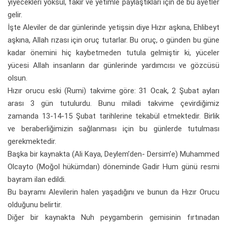
yiyecekleri yoksul, fakir ve yetimle paylaştıkları için de bu ayetler
gelir.
İşte Aleviler de dar günlerinde yetişsin diye Hızır aşkına, Ehlibeyt
aşkına, Allah rızası için oruç tutarlar. Bu oruç, o günden bu güne
kadar önemini hiç kaybetmeden tutula gelmiştir ki, yüceler
yücesi Allah insanların dar günlerinde yardımcısı ve gözcüsü
olsun.
Hızır orucu eski (Rumi) takvime göre: 31 Ocak, 2 Şubat ayları
arası 3 gün tutulurdu. Bunu miladi takvime çevirdiğimiz
zamanda 13-14-15 Şubat tarihlerine tekabül etmektedir. Birlik
ve beraberliğimizin sağlanması için bu günlerde tutulması
gerekmektedir.
Başka bir kaynakta (Ali Kaya, Deylem’den- Dersim’e) Muhammed
Olcayto (Moğol hükümdarı) döneminde Gadir Hum günü resmi
bayram ilan edildi.
Bu bayramı Alevilerin halen yaşadığını ve bunun da Hızır Orucu
olduğunu belirtir.
Diğer bir kaynakta Nuh peygamberin gemisinin fırtınadan