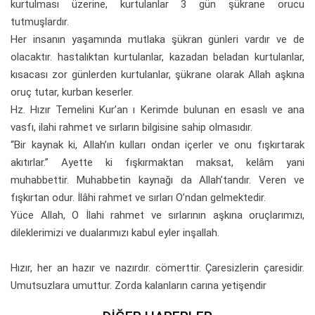
kurtulması üzerine, kurtulanlar 3 gün şükrane orucu
tutmuşlardır.
Her insanın yaşamında mutlaka şükran günleri vardır ve de
olacaktır. hastalıktan kurtulanlar, kazadan beladan kurtulanlar,
kısacası zor günlerden kurtulanlar, şükrane olarak Allah aşkına
oruç tutar, kurban keserler.
Hz. Hızır Temelini Kur’an ı Kerimde bulunan en esaslı ve ana
vasfı, ilahi rahmet ve sırların bilgisine sahip olmasıdır.
“Bir kaynak ki, Allah’ın kulları ondan içerler ve onu fışkırtarak
akıtırlar.” Ayette ki fışkırmaktan maksat, kelâm yani
muhabbettir. Muhabbetin kaynağı da Allah’tandır. Veren ve
fışkırtan odur. İlâhi rahmet ve sırları O’ndan gelmektedir.
Yüce Allah, O İlahi rahmet ve sırlarının aşkına oruçlarımızı,
dileklerimizi ve dualarımızı kabul eyler inşallah.
Hızır, her an hazır ve nazırdır. cömerttir. Çaresizlerin çaresidir.
Umutsuzlara umuttur. Zorda kalanların carına yetişendir