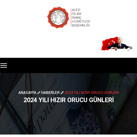
Toggle
navigation
ANASAYFA
HABERLER
2024 YILI HIZIR ORUCU GÜNLERI
2024 YILI HIZIR ORUCU GÜNLERI