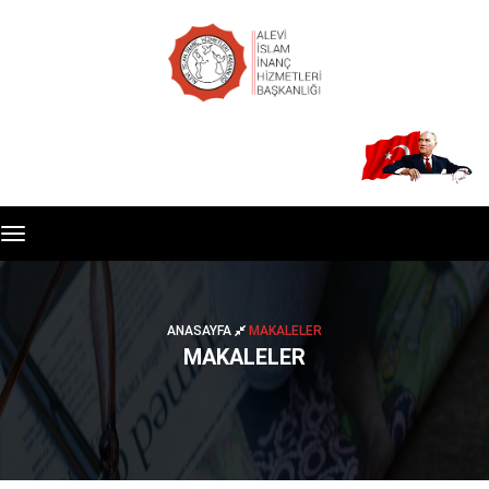
Toggle
navigation
ANASAYFA
MAKALELER
MAKALELER