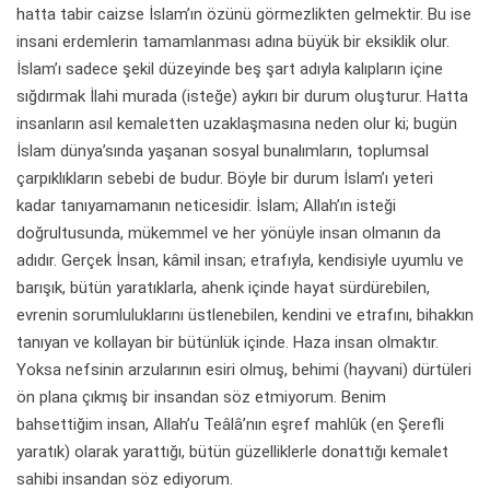
hatta tabir caizse İslam’ın özünü görmezlikten gelmektir. Bu ise
insani erdemlerin tamamlanması adına büyük bir eksiklik olur.
İslam’ı sadece şekil düzeyinde beş şart adıyla kalıpların içine
sığdırmak İlahi murada (isteğe) aykırı bir durum oluşturur. Hatta
insanların asıl kemaletten uzaklaşmasına neden olur ki; bugün
İslam dünya’sında yaşanan sosyal bunalımların, toplumsal
çarpıklıkların sebebi de budur. Böyle bir durum İslam’ı yeteri
kadar tanıyamamanın neticesidir. İslam; Allah’ın isteği
doğrultusunda, mükemmel ve her yönüyle insan olmanın da
adıdır. Gerçek İnsan, kâmil insan; etrafıyla, kendisiyle uyumlu ve
barışık, bütün yaratıklarla, ahenk içinde hayat sürdürebilen,
evrenin sorumluluklarını üstlenebilen, kendini ve etrafını, bihakkın
tanıyan ve kollayan bir bütünlük içinde. Haza insan olmaktır.
Yoksa nefsinin arzularının esiri olmuş, behimi (hayvani) dürtüleri
ön plana çıkmış bir insandan söz etmiyorum. Benim
bahsettiğim insan, Allah’u Teâlâ’nın eşref mahlûk (en Şerefli
yaratık) olarak yarattığı, bütün güzelliklerle donattığı kemalet
sahibi insandan söz ediyorum.