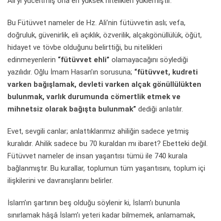
Ali’yi yüceltmiş ona en yüksek nitelikleri yüklemiştir.
Bu Fütüvvet nameler de Hz. Ali’nin fütüvvetin aslı; vefa,
doğruluk, güvenirlik, eli açıklık, özverilik, alçakgönüllülük, öğüt,
hidayet ve tövbe olduğunu belirttiği, bu nitelikleri
edinmeyenlerin
“fütüvvet ehli”
olamayacağını söylediği
yazılıdır. Oğlu İmam Hasan’ın sorusuna;
“fütüvvet, kudreti
varken bağışlamak, devleti varken alçak gönüllülükten
bulunmak, varlık durumunda cömertlik etmek ve
mihnetsiz olarak bağışta bulunmak”
dediği anlatılır.
Evet, sevgili canlar; anlattıklarımız ahiliğin sadece yetmiş
kuralıdır. Ahilik sadece bu 70 kuraldan mı ibaret? Ebetteki değil.
Fütüvvet nameler de insan yaşantısı tümü ile 740 kurala
bağlanmıştır. Bu kurallar, toplumun tüm yaşantısını, toplum içi
ilişkilerini ve davranışlarını belirler.
İslam’ın şartının beş olduğu söylenir ki, İslam’ı bununla
sınırlamak hâşâ İslam’ı yeteri kadar bilmemek, anlamamak,