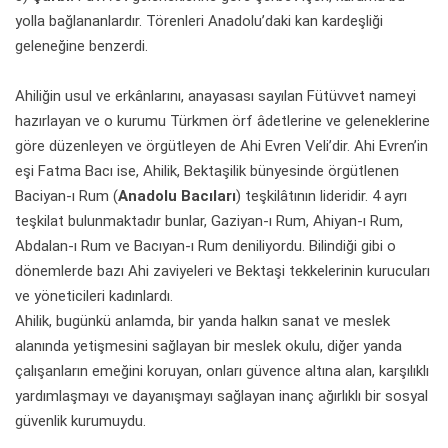
yolla bağlananlardır. Törenleri Anadolu’daki kan kardeşliği
geleneğine benzerdi.
Ahiliğin usul ve erkânlarını, anayasası sayılan Fütüvvet nameyi
hazırlayan ve o kurumu Türkmen örf âdetlerine ve geleneklerine
göre düzenleyen ve örgütleyen de Ahi Evren Veli’dir. Ahi Evren’in
eşi Fatma Bacı ise, Ahilik, Bektaşilik bünyesinde örgütlenen
Baciyan-ı Rum (
Anadolu Bacıları
) teşkilâtının lideridir. 4 ayrı
teşkilat bulunmaktadır bunlar, Gaziyan-ı Rum, Ahiyan-ı Rum,
Abdalan-ı Rum ve Bacıyan-ı Rum deniliyordu. Bilindiği gibi o
dönemlerde bazı Ahi zaviyeleri ve Bektaşi tekkelerinin kurucuları
ve yöneticileri kadınlardı.
Ahilik, bugünkü anlamda, bir yanda halkın sanat ve meslek
alanında yetişmesini sağlayan bir meslek okulu, diğer yanda
çalışanların emeğini koruyan, onları güvence altına alan, karşılıklı
yardımlaşmayı ve dayanışmayı sağlayan inanç ağırlıklı bir sosyal
güvenlik kurumuydu.