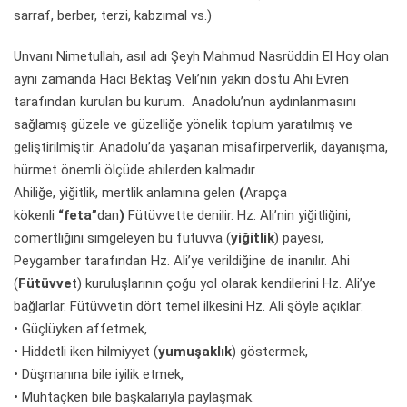
sarraf, berber, terzi, kabzımal vs.)
Unvanı Nimetullah, asıl adı Şeyh Mahmud Nasrüddin El Hoy olan
aynı zamanda Hacı Bektaş Veli’nin yakın dostu Ahi Evren
tarafından kurulan bu kurum. Anadolu’nun aydınlanmasını
sağlamış güzele ve güzelliğe yönelik toplum yaratılmış ve
geliştirilmiştir. Anadolu’da yaşanan misafirperverlik, dayanışma,
hürmet önemli ölçüde ahilerden kalmadır.
Ahiliğe, yiğitlik, mertlik anlamına gelen
(
Arapça
kökenli
“feta”
dan
)
Fütüvvette denilir. Hz. Ali’nin yiğitliğini,
cömertliğini simgeleyen bu futuvva (
yiğitlik
) payesi,
Peygamber tarafından Hz. Ali’ye verildiğine de inanılır. Ahi
(
Fütüvve
t) kuruluşlarının çoğu yol olarak kendilerini Hz. Ali’ye
bağlarlar. Fütüvvetin dört temel ilkesini Hz. Ali şöyle açıklar:
• Güçlüyken affetmek,
• Hiddetli iken hilmiyyet (
yumuşaklık
) göstermek,
• Düşmanına bile iyilik etmek,
• Muhtaçken bile başkalarıyla paylaşmak.