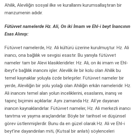
Ahilik, Aleviliğin sosyal ilke ve kurallarını kurumsallaştıran bir
manzumenin adıdır.
Fütüvvet namelerde Hz. Ali, On iki İmam ve Ehl-i beyt İnancının
Esas Alınışı:
Fütüvvet namelerde, Hz. Ali kültürü üzerine kurulmuştur. Hz. Ali
inancı, ona bağlılık ve sevgisi esastır. Bu yanıyla fütüvvet
nameler tam bir Alevi klasikleridirler. Hz. Ali, on iki imam ve Ehl-
ibeyt’e bağlılık inancını işler. Alevilik ile bir kolu olan Ahilik bu
temel kaynaklar yoluyla özde birleşirler. Fütüvvet nameler bir
yerde, Aleviliğin bir yolu yolağı olan Ahiliğin erkân nameleridir. Hz.
Ali inancını temel alan yolun inceliklerini, esaslarını, inanış ve
tapınç biçimini açıklarlar. Aynı zamanda Hz. Ali’ye dayanan
inancın kaynaklarıdırlar. Fütüvvet nameler, Hz. Ali merkezli inancı
tanıtma ve yayma araçlarıdırlar. Böyle bir tarihsel ve düşünsel
görev üstlenmişlerdir. Bunu da en güzel olarak Hz. Ali ve Ehl-i
beyt’ine dayandırılan miti, (Kutsal bir anlatı) söylenceleri