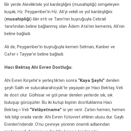
Bir yerde Alevilikteki yol kardeşliğini (musahipliği) simgeleyen
kuşak, Hz. Peygamber’in Hz. Ali’yi vekili ve yol kardeşliğini
(
musahipliği
) ilân etti ve Tanrı’nın buyruğuyla Cebrail
tarafından beline bağlanmış olan Âdem Ata’nın kemerini, Ali’nin
beline bağladı.
Ali de, Peygamber’in buyruğuyla kemeri Selman, Kanber ve
Cafer-i Tayyar’ın beline bağladı.
Hacı Bektaş Ahi Evren Dostluğu:
Ahi Evren Kırşehir’e yerleştikten sonra
“Kaya Şeyhi”
denilen
şeyh Salih ve sulucakarahöyük’te yaşayan pir Hacı Bektaş Veli
ile dost olur. Gölhisar ve göl pınar denilen yerlerde sık, sık
buluşup görüşürler. Bu iki kutup kişinin dostluklarına Hacı
Bektaş-ı Veli
“Velâyetname”
si yer verir. Zaten hemen, hemen
tek bilgi orada vardır. Ahi Evren fütüvvet ehlinin ulusu dur. Gayb
Erenleri’ndendir. O’nu çevreye yörenin önemli adlarından