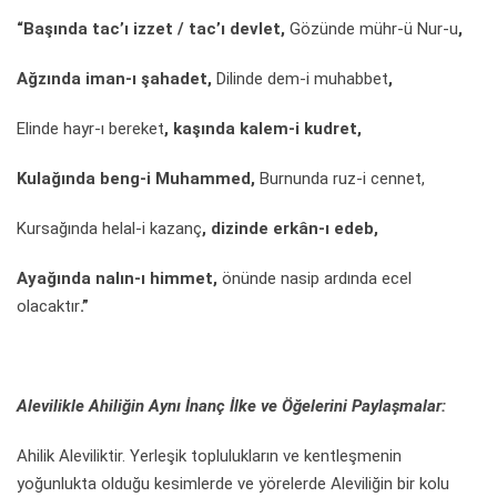
“Başında tac’ı izzet / tac’ı devlet,
Gözünde mühr-ü Nur-u
,
Ağzında iman-ı şahadet,
Dilinde dem-i muhabbet
,
Elinde hayr-ı bereket
, kaşında kalem-i kudret,
Kulağında beng-i Muhammed,
Burnunda ruz-i cennet,
Kursağında helal-i kazanç
, dizinde
erkân-ı edeb,
Ayağında nalın-ı himmet,
önünde nasip ardında ecel
olacaktır
.”
Alevilikle Ahiliğin Aynı İnanç İlke ve Öğelerini Paylaşmalar:
Ahilik Aleviliktir. Yerleşik toplulukların ve kentleşmenin
yoğunlukta olduğu kesimlerde ve yörelerde Aleviliğin bir kolu