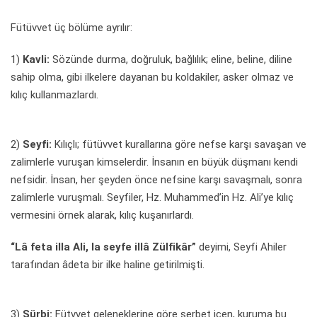
Fütüvvet üç bölüme ayrılır:
1)
Kavli:
Sözünde durma, doğruluk, bağlılık; eline, beline, diline
sahip olma, gibi ilkelere dayanan bu koldakiler, asker olmaz ve
kılıç kullanmazlardı.
2)
Seyfi:
Kılıçlı; fütüvvet kurallarına göre nefse karşı savaşan ve
zalimlerle vuruşan kimselerdir. İnsanın en büyük düşmanı kendi
nefsidir. İnsan, her şeyden önce nefsine karşı savaşmalı, sonra
zalimlerle vuruşmalı. Seyfiler, Hz. Muhammed’in Hz. Ali’ye kılıç
vermesini örnek alarak, kılıç kuşanırlardı.
“Lâ feta illa Ali, la seyfe illâ Zülfikâr”
deyimi, Seyfi Ahiler
tarafından âdeta bir ilke haline getirilmişti.
3)
Şürbi:
Fütvvet geleneklerine göre şerbet içen, kuruma bu