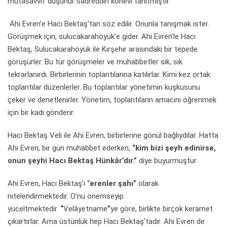
mutasavvıf düşünür sadreddin konevi tanıtmıştır.
Ahi Evren’e Hacı Bektaş’tan söz edilir. Onunla tanışmak ister.
Görüşmek için, sulucakarahöyük’e gider. Ahi Evren’le Hacı
Bektaş, Sulucakarahöyük ile Kırşehir arasındaki bir tepede
görüşürler. Bu tür görüşmeler ve muhabbetler sık, sık
tekrarlanırdı. Birbirlerinin toplantılarına katılırlar. Kimi kez ortak
toplantılar düzenlerler. Bu toplantılar yönetimin kuşkusunu
çeker ve denetlenirler. Yönetim, toplantıların amacını öğrenmek
için bir kadı gönderir.
Hacı Bektaş Veli ile Ahi Evren, birbirlerine gönül bağlıydılar. Hatta
Ahi Evren, bir gün muhabbet ederken,
“kim bizi şeyh edinirse,
onun şeyhi Hacı Bektaş Hünkâr’dır.”
diye buyurmuştur.
Ahi Evren, Hacı Bektaş’ı “
erenler şahı”
olarak
nitelendirmektedir. O’nu önemseyip
yüceltmektedir.
“
Velâyetname
”
ye göre, birlikte birçok keramet
çıkartırlar. Ama üstünlük hep Hacı Bektaş’tadır. Ahi Evren de