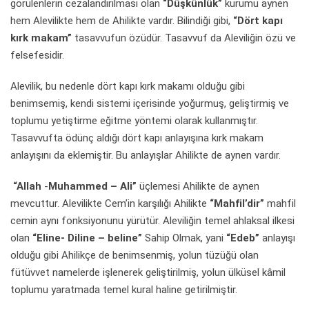
görülenlerin cezalandırılması olan
“Düşkünlük”
kurumu aynen
hem Alevilikte hem de Ahilikte vardır. Bilindiği gibi,
“Dört kapı
kırk makam”
tasavvufun özüdür. Tasavvuf da Aleviliğin özü ve
felsefesidir.
Alevilik, bu nedenle dört kapı kırk makamı olduğu gibi
benimsemiş, kendi sistemi içerisinde yoğurmuş, geliştirmiş ve
toplumu yetiştirme eğitme yöntemi olarak kullanmıştır.
Tasavvufta ödünç aldığı dört kapı anlayışına kırk makam
anlayışını da eklemiştir. Bu anlayışlar Ahilikte de aynen vardır.
“Allah
-
Muhammed – Ali”
üçlemesi Ahilikte de aynen
mevcuttur. Alevilikte Cem’in karşılığı Ahilikte
“Mahfil’dir”
mahfil
cemin aynı fonksiyonunu yürütür. Aleviliğin temel ahlaksal ilkesi
olan
“Eline- Diline – beline”
Sahip Olmak, yani
“Edeb”
anlayışı
olduğu gibi Ahilikçe de benimsenmiş, yolun tüzüğü olan
fütüvvet namelerde işlenerek geliştirilmiş, yolun ülküsel kâmil
toplumu yaratmada temel kural haline getirilmiştir.