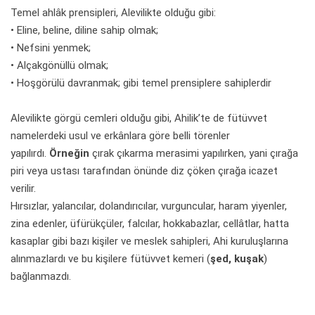
Temel ahlâk prensipleri, Alevilikte olduğu gibi:
• Eline, beline, diline sahip olmak;
• Nefsini yenmek;
• Alçakgönüllü olmak;
• Hoşgörülü davranmak; gibi temel prensiplere sahiplerdir
Alevilikte görgü cemleri olduğu gibi, Ahilik’te de fütüvvet
namelerdeki usul ve erkânlara göre belli törenler
yapılırdı.
Örneğin
çırak çıkarma merasimi yapılırken, yani çırağa
piri veya ustası tarafından önünde diz çöken çırağa icazet
verilir.
Hırsızlar, yalancılar, dolandırıcılar, vurguncular, haram yiyenler,
zina edenler, üfürükçüler, falcılar, hokkabazlar, cellâtlar, hatta
kasaplar gibi bazı kişiler ve meslek sahipleri, Ahi kuruluşlarına
alınmazlardı ve bu kişilere fütüvvet kemeri (
şed, kuşak
)
bağlanmazdı.