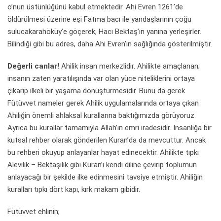
o’nun üstünlüğünü kabul etmektedir. Ahi Evren 1261’de
öldürülmesi üzerine eşi Fatma bacı ile yandaşlarının çoğu
sulucakarahöküy’e göçerek, Hacı Bektaş’ın yanına yerleşirler.
Bilindiği gibi bu adres, daha Ahi Evren’in sağlığında gösterilmiştir.
Değerli canlar!
Ahilik insan merkezlidir. Ahilikte amaçlanan;
insanın zaten yaratılışında var olan yüce niteliklerini ortaya
çıkarıp ilkeli bir yaşama dönüştürmesidir. Bunu da gerek
Fütüvvet nameler gerek Ahilik uygulamalarında ortaya çıkan
Ahiliğin önemli ahlaksal kurallarına baktığımızda görüyoruz.
Ayrıca bu kurallar tamamıyla Allah’ın emri iradesidir. İnsanlığa bir
kutsal rehber olarak gönderilen Kuran’da da mevcuttur. Ancak
bu rehberi okuyup anlayanlar hayat edinecektir. Ahilikte tıpkı
Alevilik – Bektaşilik gibi Kuran’ı kendi diline çevirip toplumun
anlayacağı bir şekilde ilke edinmesini tavsiye etmiştir. Ahiliğin
kuralları tıpkı dört kapı, kırk makam gibidir.
Fütüvvet ehlinin;