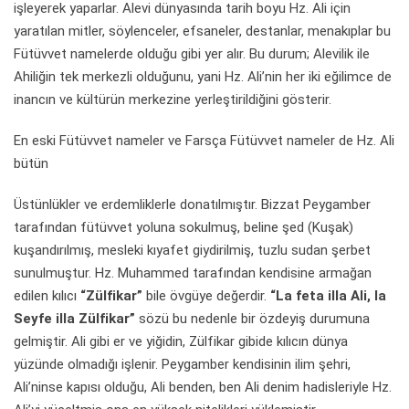
işleyerek yaparlar. Alevi dünyasında tarih boyu Hz. Ali için
yaratılan mitler, söylenceler, efsaneler, destanlar, menakıplar bu
Fütüvvet namelerde olduğu gibi yer alır. Bu durum; Alevilik ile
Ahiliğin tek merkezli olduğunu, yani Hz. Ali’nin her iki eğilimce de
inancın ve kültürün merkezine yerleştirildiğini gösterir.
En eski Fütüvvet nameler ve Farsça Fütüvvet nameler de Hz. Ali
bütün
Üstünlükler ve erdemliklerle donatılmıştır. Bizzat Peygamber
tarafından fütüvvet yoluna sokulmuş, beline şed (Kuşak)
kuşandırılmış, mesleki kıyafet giydirilmiş, tuzlu sudan şerbet
sunulmuştur. Hz. Muhammed tarafından kendisine armağan
edilen kılıcı
“Zülfikar”
bile övgüye değerdir.
“La feta illa Ali, la
Seyfe illa Zülfikar”
sözü bu nedenle bir özdeyiş durumuna
gelmiştir. Ali gibi er ve yiğidin, Zülfikar gibide kılıcın dünya
yüzünde olmadığı işlenir. Peygamber kendisinin ilim şehri,
Ali’ninse kapısı olduğu, Ali benden, ben Ali denim hadisleriyle Hz.