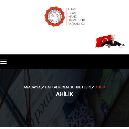
Toggle
navigation
ANASAYFA
HAFTALIK CEM SOHBETLERI
AHİLİK
AHİLİK