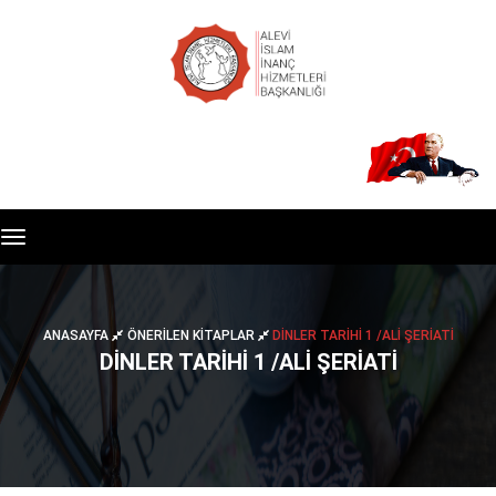
Toggle
navigation
ANASAYFA
ÖNERİLEN KİTAPLAR
DİNLER TARİHİ 1 /ALİ ŞERİATİ
DİNLER TARİHİ 1 /ALİ ŞERİATİ