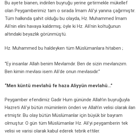
Bu ayete bianen, indirilen buyruğu yerine getirmekle mükellef
olan Peygamberimiz tam o sırada İmam Ali’yi yanına çağırmıştır.
Tüm halkında şahit olduğu bu olayda, Hz. Muhammed İmam
Ali’nin elini havaya kaldırmış; öyle ki Hz. Ali’nin koltuğunun
altındaki beyazlık görünmüştü.
Hz. Muhammed bu haldeyken tüm Müslümanlara hitaben ;
‘’Ey insanlar Allah benim Mevlamdır. Ben de sizin mevlanızım.
Ben kimin mevlası isem Ali’de onun mevlasıdır.’’
“Men küntü mevlahü fe haza Aliyyün mevlahü…”
Peygamber efendimiz Gadir Hum gününde Allah’ın buyruğuyla
Hazreti Ali’yi bütün müminlerin önderi ve Allah’ın velisi olarak ilan
etmiştir. Bu olay bütün Müslümanlar için büyük bir bayram
olmuştur. O gün tüm Müslümanlar Hz. Ali’yi peygamberin tek
velisi ve varisi olarak kabul ederek tebrik ettiler.