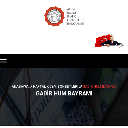
Toggle
navigation
ANASAYFA
HAFTALIK CEM SOHBETLERI
GADİR HUM BAYRAMI
GADİR HUM BAYRAMI