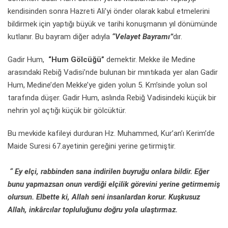
kendisinden sonra Hazreti Ali’yi önder olarak kabul etmelerini
bildirmek için yaptığı büyük ve tarihi konuşmanın yıl dönümünde
kutlanır. Bu bayram diğer adıyla
“Velayet Bayramı”
dır.
Gadir Hum,
“Hum Gölcüğü”
demektir. Mekke ile Medine
arasındaki Rebiğ Vadisi’nde bulunan bir mıntıkada yer alan Gadir
Hum, Medine’den Mekke’ye giden yolun 5. Km’sinde yolun sol
tarafında düşer. Gadir Hum, aslında Rebiğ Vadisindeki küçük bir
nehrin yol açtığı küçük bir gölcüktür.
Bu mevkide kafileyi durduran Hz. Muhammed, Kur’an’ı Kerim’de
Maide Suresi 67.ayetinin gereğini yerine getirmiştir.
“ Ey elçi, rabbinden sana indirilen buyruğu onlara bildir. Eğer
bunu yapmazsan onun verdiği elçilik görevini yerine getirmemiş
olursun. Elbette ki, Allah seni insanlardan korur. Kuşkusuz
Allah, inkârcılar topluluğunu doğru yola ulaştırmaz.