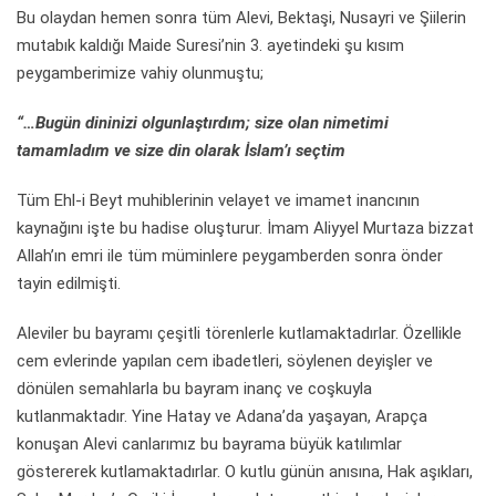
Bu olaydan hemen sonra tüm Alevi, Bektaşi, Nusayri ve Şiilerin
mutabık kaldığı Maide Suresi’nin 3. ayetindeki şu kısım
peygamberimize vahiy olunmuştu;
“…Bugün dininizi olgunlaştırdım; size olan nimetimi
tamamladım ve size din olarak İslam’ı seçtim
Tüm Ehl-i Beyt muhiblerinin velayet ve imamet inancının
kaynağını işte bu hadise oluşturur. İmam Aliyyel Murtaza bizzat
Allah’ın emri ile tüm müminlere peygamberden sonra önder
tayin edilmişti.
Aleviler bu bayramı çeşitli törenlerle kutlamaktadırlar. Özellikle
cem evlerinde yapılan cem ibadetleri, söylenen deyişler ve
dönülen semahlarla bu bayram inanç ve coşkuyla
kutlanmaktadır. Yine Hatay ve Adana’da yaşayan, Arapça
konuşan Alevi canlarımız bu bayrama büyük katılımlar
göstererek kutlamaktadırlar. O kutlu günün anısına, Hak aşıkları,