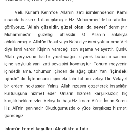
Veli, Kur’an’ı Kerim’de Allah’ın zati isimlerindendir. Kâmil
insanda hakkın sıfatları çıkmıştır. Hz. Muhammed’de bu sıfatları
görüyoruz. “
Allah güzeldir, güzel olanı da sever
” denmiştir.
Muhammed’in güzelliği ahlakıdır. O Allah’ın ahlakıyla
ahlaklanmıştır. Allah’ın Resul veya Nebi diye ismi yoktur ama Veli
diye ismi vardır. Kişinin varacağı son aşama velayettir. Çünkü
Allah yeryüzüne halife yaratacağım diyerek bütün insanların
içine soyluluk yani zati sevgisini koymuştur. Tohum meyvenin
içindedir ama, tohumun içinden de ağaç çıkar. Yani “
içindeki
içinde
” dir. İşte insanın içindeki ilahi tohum velayettir. Velayet
bir erdem noktasıdır. Yalnız Allah rızasını gözeterek insanlığın
kurtuluşuna hizmet eder. Onların hizmeti karşılıksızdır, hiç
karşılık beklemezler. Velayetin başı Hz. İmam Ali’dir. İnsan Suresi
Hz. Ali’nin şanınadır. Okuduğumuzda o yüce karşılıksız hizmeti
göreceğiz.
İslam’ın temel koşulları Alevilikte altıdır: