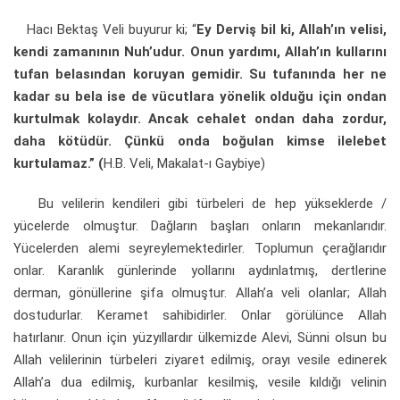
Hacı Bektaş Veli buyurur ki; “
Ey Derviş bil ki, Allah’ın velisi,
kendi zamanının Nuh’udur. Onun yardımı, Allah’ın kullarını
tufan belasından koruyan gemidir. Su tufanında her ne
kadar su bela ise de vücutlara yönelik olduğu için ondan
kurtulmak kolaydır. Ancak cehalet ondan daha zordur,
daha kötüdür. Çünkü onda boğulan kimse ilelebet
kurtulamaz.” (
H.B. Veli, Makalat-ı Gaybiye)
Bu velilerin kendileri gibi türbeleri de hep yükseklerde /
yücelerde olmuştur. Dağların başları onların mekanlarıdır.
Yücelerden alemi seyreylemektedirler. Toplumun çerağlarıdır
onlar. Karanlık günlerinde yollarını aydınlatmış, dertlerine
derman, gönüllerine şifa olmuştur. Allah’a veli olanlar; Allah
dostudurlar. Keramet sahibidirler. Onlar görülünce Allah
hatırlanır. Onun için yüzyıllardır ülkemizde Alevi, Sünni olsun bu
Allah velilerinin türbeleri ziyaret edilmiş, orayı vesile edinerek
Allah’a dua edilmiş, kurbanlar kesilmiş, vesile kıldığı velinin