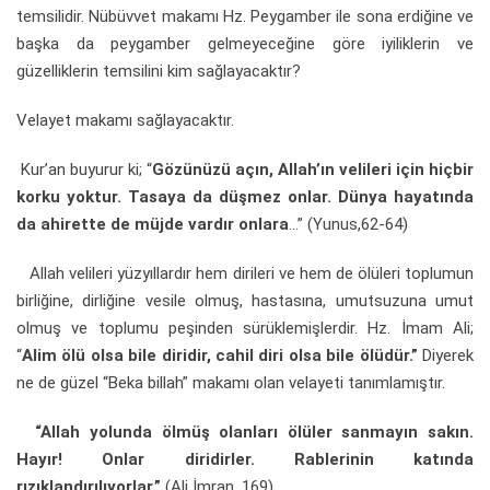
temsilidir. Nübüvvet makamı Hz. Peygamber ile sona erdiğine ve
başka da peygamber gelmeyeceğine göre iyiliklerin ve
güzelliklerin temsilini kim sağlayacaktır?
Velayet makamı sağlayacaktır.
Kur’an buyurur ki; “
Gözünüzü açın, Allah’ın velileri için hiçbir
korku yoktur. Tasaya da düşmez onlar. Dünya hayatında
da ahirette de müjde vardır onlara
…” (Yunus,62-64)
Allah velileri yüzyıllardır hem dirileri ve hem de ölüleri toplumun
birliğine, dirliğine vesile olmuş, hastasına, umutsuzuna umut
olmuş ve toplumu peşinden sürüklemişlerdir. Hz. İmam Ali;
“
Alim ölü olsa bile diridir, cahil diri olsa bile ölüdür.”
Diyerek
ne de güzel “Beka billah” makamı olan velayeti tanımlamıştır.
“Allah yolunda ölmüş olanları ölüler sanmayın sakın.
Hayır! Onlar diridirler. Rablerinin katında
rızıklandırılıyorlar.”
(Ali İmran, 169)