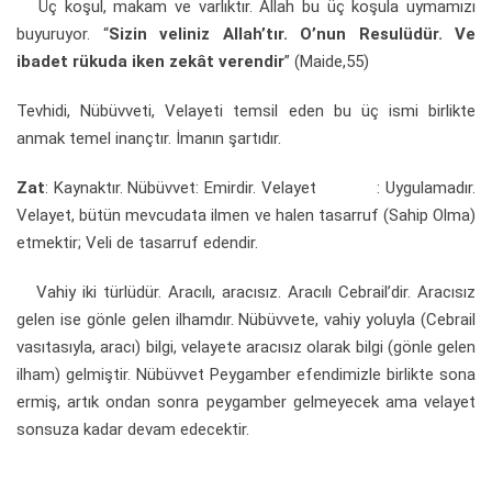
Üç koşul, makam ve varlıktır. Allah bu üç koşula uymamızı
buyuruyor. “
Sizin veliniz Allah’tır. O’nun Resulüdür. Ve
ibadet rükuda iken zekât verendir
” (Maide,55)
Tevhidi, Nübüvveti, Velayeti temsil eden bu üç ismi birlikte
anmak temel inançtır. İmanın şartıdır.
Zat
: Kaynaktır. Nübüvvet: Emirdir. Velayet : Uygulamadır.
Velayet, bütün mevcudata ilmen ve halen tasarruf (Sahip Olma)
etmektir; Veli de tasarruf edendir.
Vahiy iki türlüdür. Aracılı, aracısız. Aracılı Cebrail’dir. Aracısız
gelen ise gönle gelen ilhamdır. Nübüvvete, vahiy yoluyla (Cebrail
vasıtasıyla, aracı) bilgi, velayete aracısız olarak bilgi (gönle gelen
ilham) gelmiştir. Nübüvvet Peygamber efendimizle birlikte sona
ermiş, artık ondan sonra peygamber gelmeyecek ama velayet
sonsuza kadar devam edecektir.