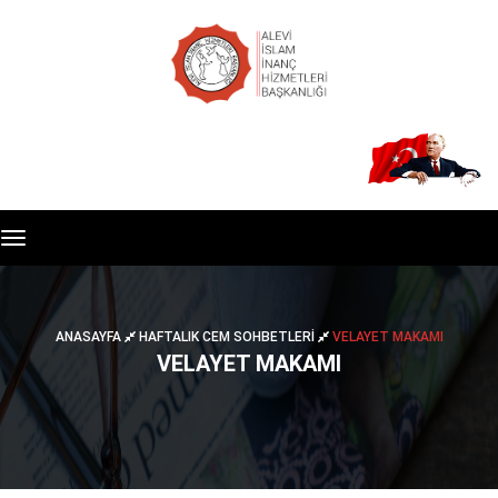
Toggle
navigation
ANASAYFA
HAFTALIK CEM SOHBETLERI
VELAYET MAKAMI
VELAYET MAKAMI