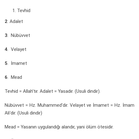
Tevhid
2
. Adalet
3
. Nübüvvet
4
. Velayet
5
. İmamet
6
. Mead
Tevhid = Allah’tır. Adalet = Yasadır. (Usuli dindir).
Nübüvvet = Hz. Muhammed’dir. Velayet ve İmamet = Hz. İmam
Ali’dir. (Usuli dindir)
Mead = Yasanın uygulandığı alandır, yani ölüm ötesidir.