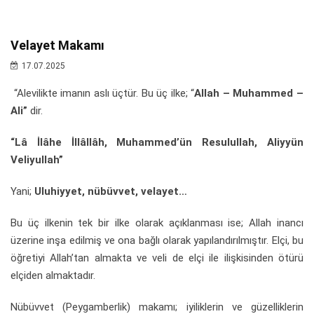
Velayet Makamı
17.07.2025
“Alevilikte imanın aslı üçtür. Bu üç ilke; “
Allah – Muhammed –
Ali”
dir.
“Lâ İlâhe İllâllâh, Muhammed’ün Resulullah, Aliyyün
Veliyullah”
Yani;
Uluhiyyet, nübüvvet, velayet…
Bu üç ilkenin tek bir ilke olarak açıklanması ise; Allah inancı
üzerine inşa edilmiş ve ona bağlı olarak yapılandırılmıştır. Elçi, bu
öğretiyi Allah’tan almakta ve veli de elçi ile ilişkisinden ötürü
elçiden almaktadır.
Nübüvvet (Peygamberlik) makamı; iyiliklerin ve güzelliklerin