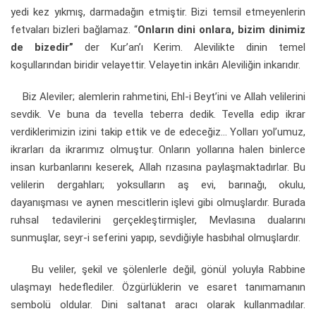
yedi kez yıkmış, darmadağın etmiştir. Bizi temsil etmeyenlerin
fetvaları bizleri bağlamaz. “
Onların dini onlara, bizim dinimiz
de bizedir”
der Kur’an’ı Kerim. Alevilikte dinin temel
koşullarından biridir velayettir. Velayetin inkârı Aleviliğin inkarıdır.
Biz Aleviler; alemlerin rahmetini, Ehl-i Beyt’ini ve Allah velilerini
sevdik. Ve buna da tevella teberra dedik. Tevella edip ikrar
verdiklerimizin izini takip ettik ve de edeceğiz... Yolları yol’umuz,
ikrarları da ikrarımız olmuştur. Onların yollarına halen binlerce
insan kurbanlarını keserek, Allah rızasına paylaşmaktadırlar. Bu
velilerin dergahları; yoksulların aş evi, barınağı, okulu,
dayanışması ve aynen mescitlerin işlevi gibi olmuşlardır. Burada
ruhsal tedavilerini gerçekleştirmişler, Mevlasına dualarını
sunmuşlar, seyr-i seferini yapıp, sevdiğiyle hasbıhal olmuşlardır.
Bu veliler, şekil ve şölenlerle değil, gönül yoluyla Rabbine
ulaşmayı hedeflediler. Özgürlüklerin ve esaret tanımamanın
sembolü oldular. Dini saltanat aracı olarak kullanmadılar.