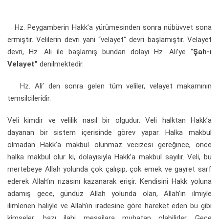
Hz. Peygamberin Hakk’a yürümesinden sonra nübüvvet sona
ermiştir. Velilerin devri yani “velayet” devri başlamıştır. Velayet
devri, Hz. Ali ile başlamış bundan dolayı Hz. Ali’ye “
Şah-ı
Velayet”
denilmektedir.
Hz. Ali’ den sonra gelen tüm veliler, velayet makamının
temsilcileridir.
Veli kimdir ve velilik nasıl bir olgudur. Veli halktan Hakk’a
dayanan bir sistem içerisinde görev yapar. Halka makbul
olmadan Hakk’a makbul olunmaz vecizesi gereğince, önce
halka makbul olur ki, dolayısıyla Hakk’a makbul sayılır. Veli, bu
mertebeye Allah yolunda çok çalışıp, çok emek ve gayret sarf
ederek Allah’ın rızasını kazanarak erişir. Kendisini Hakk yoluna
adamış gece, gündüz Allah yolunda olan, Allah’ın ilmiyle
ilimlenen haliyle ve Allah’ın iradesine göre hareket eden bu gibi
kimseler; bazı ilahi mesajlara muhatap olabilirler. Gece