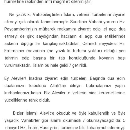
hürmetine rabbinden affı mağrifet dilenmiştir.
Ne yazık ki; Vahabileştirilen İslam, velilerin türbelerini ziyaret
etmeyi şirk olarak tanımlanmıştır. Suudi’nin Vahabi yorumu Hz.
Peygamberimizin mübarek makamını ziyaret edip, el açıp dua
etmeyi de şirk saydığından hacıların el açıp dua ettiklerinde
askerin dipçiği ile karşılaşmaktadırlar. Cennet seyyidesi Hz.
Fatima’nın mezarının (ne yazık ki türbesi yoktur) olduğu yeri
tahmin edip başına bir taş konulduğunda koyanın başı
vurulmaktadır. İslam bu hale geldi / getirildi.
Ey Aleviler! İnadına ziyaret edin türbeleri. Başında dua edin,
dualarınızın kabulünü Allah’tan dileyin. Lokmalarınızı yapın,
kurbanlarınızı kesin. Biz Aleviler o velilerin nice kerametlerine,
yüceliklerine tanık olduk.
Bizler İslam’ı Alevi’ce okuduk ve öyle kabullendik ve öyle
yaşadık. Vahabi’ler gibi İslam’ı okumadık / okumayacağız da. O
zihniyet Hz. İmam Hüseyin’in türbesine bile tahammül edemeyip