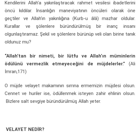
Kendilerini Allah’a yakınlaştıracak rahmet vesilesi ibadetlerini
öncü kıldılar. İnsanlığın maneviyatının öncüleri olarak öne
geçtiler ve Allah’ın yakınlığına (Kurb-u âlâ) mazhar oldular.
Kurallar ve şölenlere büründürülmüş bir inanç insanı
olgunlaştıramaz. Şekil ve şölenlere bürünüp veli olan birine tanık
oldunuz mu?
“Allah’tan bir nimeti, bir lütfu ve Allah’ın müminlerin
ödülünü vermezlik etmeyeceğini de müjdelerler.”
(Ali
İmran,171)
O müjde velayet makamının sırrına ermemizin müjdesi olsun.
Cennet ve huriler ise, ödüllenmek isteyen zahir ehlinin olsun.
Bizlere salt sevgiye büründürülmüş Allah yeter.
VELAYET NEDİR?