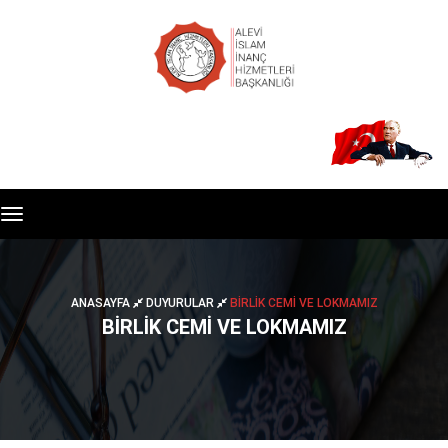
Toggle
navigation
ANASAYFA
DUYURULAR
BİRLİK CEMİ VE LOKMAMIZ
BİRLİK CEMİ VE LOKMAMIZ