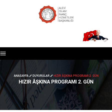
Toggle
navigation
ANASAYFA
DUYURULAR
HIZIR ÂŞKINA PROGRAMI 2. GÜN
HIZIR ÂŞKINA PROGRAMI 2. GÜN